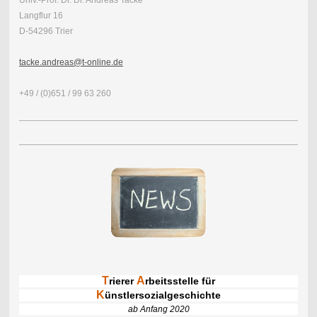
Langflur 16
D-54296 Trier
tacke.andreas@t-online.de
+49 / (0)651 / 99 63 260
T
A
rierer
rbeitsstelle für
K
ünstlersozialgeschichte
ab Anfang 2020