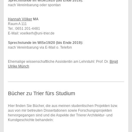
Sprechstunde im WiSe19/20 (bis Ende 2019):
nach Vereinbarung oder spontan
Hannah Völker
MA
Raum A 111
Tel.: 0651 201-4481
E-Mail: voelkerh@uni-trier.de
Sprechstunde im WiSe19/20 (bis Ende 2019):
nach Vereinbarung via E-Mail o. Telefon
Ehemalige wissenschaftliche Assistentin am Lehrstuhl: Prof. Dr.
Birgit
Ulrike Münch
Bücher zu Trier fürs Studium
Hier finden Sie Bücher, die aus meinen studentischen Projekten bzw.
aus von mir betreuten Dissertationen sowie Forschungsprojekten
hervorgegangen sind und die Aspekte der Trierer Architektur- und
Kunstgeschichte behandeln: