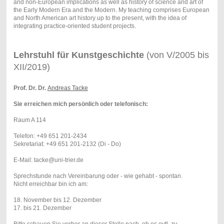
and non-European implications as well as history of science and art of
the Early Modern Era and the Modern. My teaching comprises European
and North American art history up to the present, with the idea of
integrating practice-oriented student projects.
Lehrstuhl für Kunstgeschichte
(von V/2005 bis
XII/2019)
Prof. Dr. Dr.
Andreas Tacke
Sie erreichen mich persönlich oder telefonisch:
Raum A 114
Telefon: +49 651 201-2434
Sekretariat: +49 651 201-2132 (Di - Do)
E-Mail: tacke@uni-trier.de
Sprechstunde nach Vereinbarung oder - wie gehabt - spontan.
Nicht erreichbar bin ich am:
18. November bis 12. Dezember
17. bis 21. Dezember
Bitte schauen Sie vorher an dieser Stelle nach, ob es evtl. zu