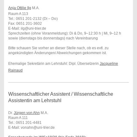
Anja Ottilie Ilg
M.A.
Raum A 113
)
Tel.: 0651 201-2132 (Di – Do
Fax: 0651 201-3602
E-Mail: ilg@uni-trier.de
Sprechzeiten (ohne Voranmeldung): Di & Do, 9–12:30 h | Mi, 9–12 h
sowie (dienstags bis donnerstags) nach Vereinbarung
Bitte schauen Sie vorher an dieser Stelle nach, ob es evtl. zu
angekündigten Änderungen/ Abweichungen gekommen ist.
Ehemalige Sekretärin am Lehrstuhl: Dipl. Übersetzerin
Jacqueline
Rainaud
Wissenschaftlicher Assistent / Wissenschaftliche
Assistentin am Lehrstuhl
Dr.
Jürgen von Ahn
M.A.
Raum A 111
Tel.: 0651 201-4481
E-Mail: vonahn@uni-trier.de