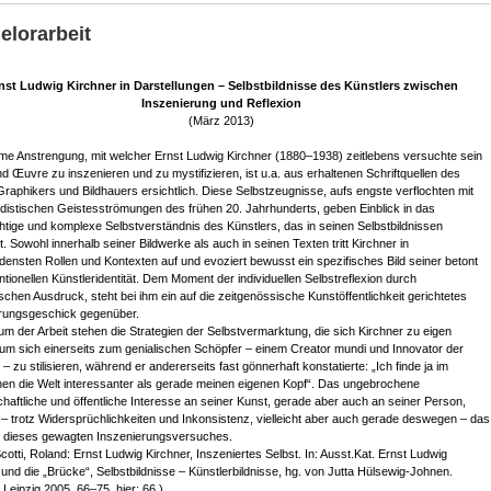
elorarbeit
nst Ludwig Kirchner in Darstellungen – Selbstbildnisse des Künstlers zwischen
Inszenierung und Reflexion
(März 2013)
me Anstrengung, mit welcher Ernst Ludwig Kirchner (1880–1938) zeitlebens versuchte sein
d Œuvre zu inszenieren und zu mystifizieren, ist u.a. aus erhaltenen Schriftquellen des
Graphikers und Bildhauers ersichtlich. Diese Selbstzeugnisse, aufs engste verflochten mit
distischen Geistesströmungen des frühen 20. Jahrhunderts, geben Einblick in das
chtige und komplexe Selbstverständnis des Künstlers, das in seinen Selbstbildnissen
t. Sowohl innerhalb seiner Bildwerke als auch in seinen Texten tritt Kirchner in
densten Rollen und Kontexten auf und evoziert bewusst ein spezifisches Bild seiner betont
tionellen Künstleridentität. Dem Moment der individuellen Selbstreflexion durch
ischen Ausdruck, steht bei ihm ein auf die zeitgenössische Kunstöffentlichkeit gerichtetes
rungsgeschick gegenüber.
um der Arbeit stehen die Strategien der Selbstvermarktung, die sich Kirchner zu eigen
um sich einerseits zum genialischen Schöpfer – einem Creator mundi und Innovator der
 zu stilisieren, während er andererseits fast gönnerhaft konstatierte: „Ich finde ja im
nen die Welt interessanter als gerade meinen eigenen Kopf“. Das ungebrochene
haftliche und öffentliche Interesse an seiner Kunst, gerade aber auch an seiner Person,
t – trotz Widersprüchlichkeiten und Inkonsistenz, vielleicht aber auch gerade deswegen – das
 dieses gewagten Inszenierungsversuches.
 Scotti, Roland: Ernst Ludwig Kirchner, Inszeniertes Selbst. In: Ausst.Kat. Ernst Ludwig
 und die „Brücke“, Selbstbildnisse – Künstlerbildnisse, hg. von Jutta Hülsewig-Johnen.
/ Leipzig 2005, 66–75, hier: 66.)