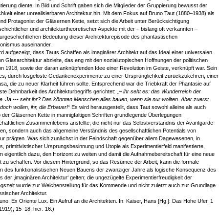
tierung diente. In Bild und Schrift gaben sich die Mitglieder der Gruppierung bewusst der
hkeit einer unrealisierbaren Architektur hin. Mit dem Fokus auf Bruno Taut (1880–1938) als
 und Protagonist der Gläsernen Kette, setzt sich die Arbeit unter Berücksichtigung
schichtlicher und architekturtheoretischer Aspekte mit der – bislang oft verkannten –
turgeschichtlichen Bedeutung dieser Architekturepisode des phantastischen
onismus auseinander.
rd aufgezeigt, dass Tauts Schaffen als imaginärer Architekt auf das Ideal einer universalen
nen Glasarchitektur abzielte, das eng mit den sozialutopischen Hoffnungen der politischen
on 1918, sowie der daran anknüpfenden Idee einer Revolution im Geiste, verknüpft war. Sein
 es, durch losgelöste Gedankenexperimente zu einer Ursprünglichkeit zurückzukehren, einer
asa, die zu neuer Klarheit führen sollte. Entsprechend war die Triebkraft der Phantasie auf
ste Dehnbarkeit des Architekturbegriffs gerichtet: „
– ihr seht es: das Wunderreich der
e. Ja --- seht ihr? Das könnten Menschen alles bauen, wenn sie nur wollten. Aber zuerst
doch wollen, ihr, die Erbauer!
“ Es wird herausgestellt, dass Taut sowohl alleine als auch
b der Gläsernen Kette in mannigfaltigen Schriften grundlegende Überlegungen
haftlichen Zusammenlebens anstellte, die nicht nur das Selbstverständnis der Avantgarde-
ten, sondern auch das allgemeine Verständnis des gesellschaftlichen Potentials von
tur prägten. Was sich zunächst in der Feindschaft gegenüber allem Dagewesenen, in
us, primitivistischer Ursprungsbesinnung und Utopie als Experimentierfeld manifestierte,
hm eigentlich dazu, den Horizont zu weiten und damit die Aufnahmebereitschaft für eine neue
 zu schaffen. Vor diesem Hintergrund, so das Resümee der Arbeit, kann die formale
n des funktionalistischen Neuen Bauens der zwanziger Jahre als logische Konsequenz des
s der ‚imaginären Architektur‘ gelten; die ungezügelte Experimentierfreudigkeit der
gszeit wurde zur Weichenstellung für das Kommende und nicht zuletzt auch zur Grundlage
ssischer Architektur.
uno: Ex Oriente Lux. Ein Aufruf an die Architekten. In: Kaiser, Hans [Hg.]: Das Hohe Ufer, 1
1919), 15–18, hier: 16.)