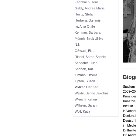
Fachbach, Jens
Gáldy, Andrea Maria
Heinz, Stefan
Herberg, Stefanie
Ilg, Anja Ottilie
Kemmer, Barbara
Münch, Birgit Ulrike
N.N.
Oßwald, Elsa
Riedel, Sarah-Sophie
Schaefer, Luise
Seebert, Kai
Timann, Ursula
Biog
Tipton, Susan
Studium 
Völker, Hannah
2009–201
Walde, Benno Jakobus
Kunstges
Wiench, Karina
Kunsthis
Wilhelm, Sarah
Bistum T
in Vened
Wolf, Katja
Denkmal 
Deutschl
im Medie
Drittmit
Dr. Andr