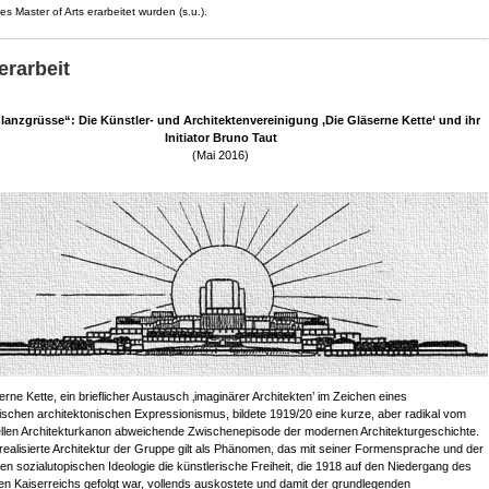
s Master of Arts erarbeitet wurden (s.u.).
erarbeit
lanzgrüsse“: Die Künstler- und Architektenvereinigung ‚Die Gläserne Kette‘ und ihr
Initiator Bruno Taut
(Mai 2016)
erne Kette, ein brieflicher Austausch ‚imaginärer Architekten’ im Zeichen eines
ischen architektonischen Expressionismus, bildete 1919/20 eine kurze, aber radikal vom
nellen Architekturkanon abweichende Zwischenepisode der modernen Architekturgeschichte.
trealisierte Architektur der Gruppe gilt als Phänomen, das mit seiner Formensprache und der
en sozialutopischen Ideologie die künstlerische Freiheit, die 1918 auf den Niedergang des
n Kaiserreichs gefolgt war, vollends auskostete und damit der grundlegenden