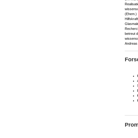
Realisat
wissensc
(Ehem.) 
Hilfskraf
Glasmale
Recherch
betreut 
wissensch
Andreas
Fors
Prom