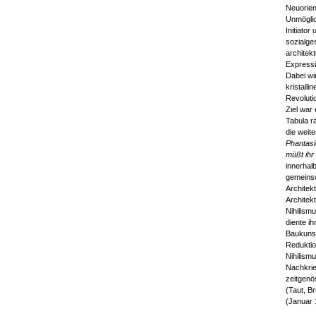
Neuorien
Unmöglic
Initiator
sozialge
architek
Expressi
Dabei wi
kristalli
Revoluti
Ziel war
Tabula r
die weite
Phantasi
müßt ihr 
innerhal
gemeinsc
Architek
Architek
Nihilism
diente i
Baukunst
Reduktio
Nihilismu
Nachkrie
zeitgenö
(Taut, Br
(Januar 