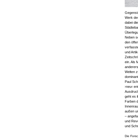
Gegensta
Werk des
dabei di
Städteba
Überlegu
Neben se
den öffe
verfasst
und Arti
Zeitschr
ein. Als
anderers
Welten z
dominant
Paul Sch
›neu‹ en
Ausdruck
geht es 
Farben d
Innenrau
außen un
– angefa
und Revo
und Schr
Die Forsc