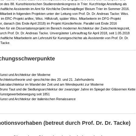
ion des 88. Kunsthistorischen Studierendenkongress in Trier. Kurzfristige Anstellung als
haftliche Assistentin im Amt für Kirchliche Denkmalpflege/ Bistum Trier im Sommer 2016.
Mitarbeit in folgenden Projekten unter der Leitung von Prof. Dr. Dr. Andreas Tacke: Wiss.
t im ERC-Projekt artifex; Wiss. Hilfskraft, später Wiss. Mitarbeiterin im DFG-Projekt
r, danach (bis Ende April 2018) im Projekt Künstlerfeste. Parallel seit Ende 2016
en für ein Dissertationsprojekt im Bereich moderner Architektur der Zwischenkriegszeit,
durch Prof. Dr. Dr. Andreas Tacke. Unvergüteter Lehrauftrag für April 2018, seit 1.05.2018
aftliche Mitarbeiterin am Lehrstuhl für Kunstgeschichte als Assistentin von Prof. Dr. Dr.
 Tacke.
chungsschwerpunkte
Kunst und Architektur der Moderne
Architekturtheorie und -geschichte des 20. und 21. Jahrhunderts
Sakralarchitektur im Wandel der Zeit und am Wendepunkt zur Moderne
Bruno Taut und die Siedlungsarchitektur der zwanziger Jahre im Spiegel der Gläsernen Kette
Kunstgewerbebewegung seit 1851
Kunst und Architektur der italienischen Renaissance
otionsvorhaben (betreut durch Prof. Dr. Dr. Tacke)