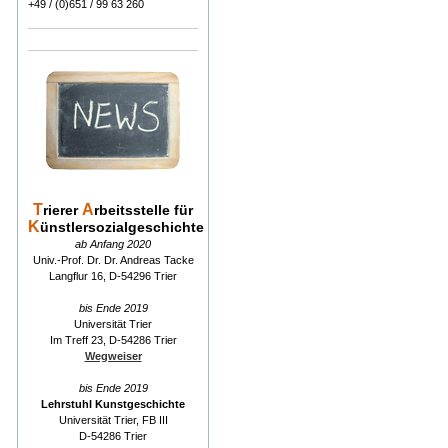
+49 / (0)651 / 99 63 260
T
A
rierer
rbeitsstelle für
K
ünstlersozialgeschichte
ab Anfang 2020
Univ.-Prof. Dr. Dr. Andreas Tacke
Langflur 16, D-54296 Trier
bis Ende 2019
Universität Trier
Im Treff 23, D-54286 Trier
Wegweiser
bis Ende 2019
Lehrstuhl Kunstgeschichte
Universität Trier, FB III
D-54286 Trier