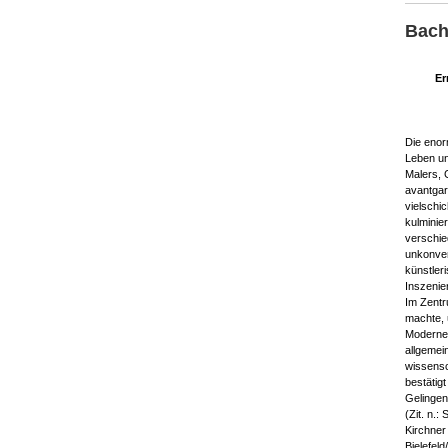
Bach
Er
Die enor
Leben un
Malers, 
avantgar
vielschi
kulminier
verschie
unkonven
künstler
Inszenie
Im Zentr
machte, 
Moderne –
allgemei
wissensc
bestätig
Gelingen
(Zit. n.:
Kirchner
Bielefeld