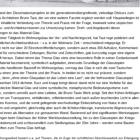
nd des Dissertationsprojekts ist der generationenübergreifende, vielseitige Diskurs zum
 Architekten Bruno Taut, der um eine weitere Facette ergänzt werden soll: Hauptanliegen ist
e inhaltliche Verbindung von Theorie und Praxis mit der Frage, inwieweit seine utopischen
u- und Architekturvisionen zur Umsetzung kamen. Dreh- und Angelpunkt dieser
ngen ist das Material Glas.
iner Tätigkeit im Wohnungsbau der Vor- und Nachkriegszeit, hat Taut rege publiziert und
ntlichen Architekturdiskurs – v.a. in der Weimarer Zeit – entscheidend mitgeprägt. Er
e nicht nur über 20 Einzelveröffentlichungen, sondern auch etwa 300 Aufsätze, Kommentare
kel für verschiedene Zeitungen, Bücher und Zeitschriften, gab kurzzeitig sogar eine eigene
ift heraus. Dabei nimmt das Thema Glas stets eine besondere Rolle in seiner Gedankenwelt
 Material faszinierend, symbolisch aufgeladen, einerseits Grundlage der Glasutopien
eits handfester Baustoff im Wohnungsbau, vermag das Glas in sich die zwei Tautschen
u einen: jene der Theorie und der Praxis. In beiden ist es nicht nur präsent, sondern
, denn „ohne einen Glaspalast ist das Leben eine Last“, wie der befreundete Glasutopist
eerbart 1914 dichtete. Kurz und knapp bringt dieser damit nicht nur eine Vorliebe für das
tdeckte Material Glas und seine symbolische, metaphysische Bedeutungsebene zum
, sondern umreißt auch eine Leitidee, die Bruno Tauts Werk prägt. Seit den frühen Anfängen
ihm um Transparenz, einfallendes, reflektierendes und nach außen leuchtendes Licht in allen
es Kosmos, und die somit gelingende wechselseitige Einbeziehung von Natur in den
m und umgekehrt, gleichzeitig aber auch die lichtdurchlässige, transluzente Abgrenzung von
d innen als Alternative zur gemauerten Wand. Basierend auf drei signifikanten Werketappen
ngen beim Glashaus der Kölner Werkbundausstellung, hin zu den Glasutopien der Kriegs-
lutionszeit und schlussendlich zum Siedlungsbau der 20er Jahre – werden seine Bauten
iften zum Thema Glas befragt.
hungsarbeit basiert u.a. auf Thesen, die im Zuge der schriftlichen Abschlussarbeit zur Erlangung