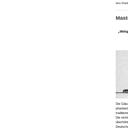
des Grade
Mast
„Weltg
Die Gläs
phantast
traditio
Die nich
überhöht
Deutsche