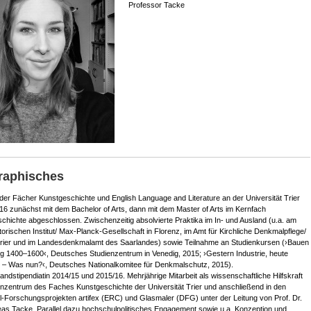
Professor Tacke
raphisches
der Fächer Kunstgeschichte und English Language and Literature an der Universität Trier
6 zunächst mit dem Bachelor of Arts, dann mit dem Master of Arts im Kernfach
chichte abgeschlossen. Zwischenzeitig absolvierte Praktika im In- und Ausland (u.a. am
torischen Institut/ Max-Planck-Gesellschaft in Florenz, im Amt für Kirchliche Denkmalpflege/
rier und im Landesdenkmalamt des Saarlandes) sowie Teilnahme an Studienkursen (›Bauen
ig 1400–1600‹, Deutsches Studienzentrum in Venedig, 2015; ›Gestern Industrie, heute
– Was nun?‹, Deutsches Nationalkomitee für Denkmalschutz, 2015).
andstipendiatin 2014/15 und 2015/16. Mehrjährige Mitarbeit als wissenschaftliche Hilfskraft
nzentrum des Faches Kunstgeschichte der Universität Trier und anschließend in den
tel-Forschungsprojekten artifex (ERC) und Glasmaler (DFG) unter der Leitung von Prof. Dr.
eas Tacke. Parallel dazu hochschulpolitisches Engagement sowie u.a. Konzeption und