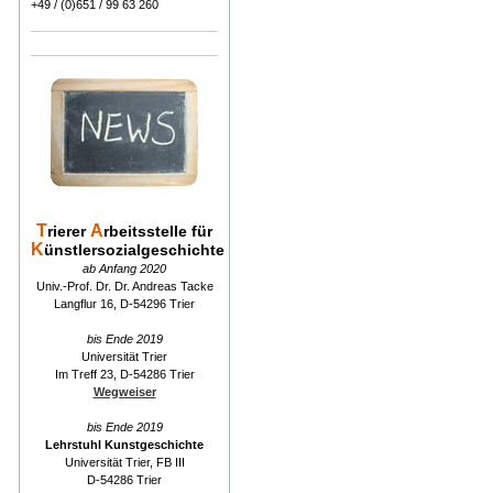
+49 / (0)651 / 99 63 260
T
A
rierer
rbeitsstelle für
K
ünstlersozialgeschichte
ab Anfang 2020
Univ.-Prof. Dr. Dr. Andreas Tacke
Langflur 16, D-54296 Trier
bis Ende 2019
Universität Trier
Im Treff 23, D-54286 Trier
Wegweiser
bis Ende 2019
Lehrstuhl Kunstgeschichte
Universität Trier, FB III
D-54286 Trier