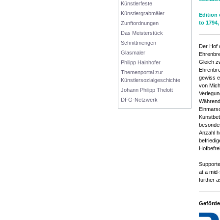
Künstlerfeste
Künstlergrabmäler
Edition 
to 1794,
Zunftordnungen
Das Meisterstück
Schnittmengen
Der Hof 
Glasmaler
Ehrenbre
Gleich z
Philipp Hainhofer
Ehrenbre
Themenportal zur 
gewiss e
Künstlersozialgeschichte
von Mich
Johann Philipp Thelott
Verlegun
DFG-Netzwerk
Während 
Einmarsc
Kunstbet
besonder
Anzahl h
befriedi
Hofbefre
Supported
at a mid-
further 
Geförde