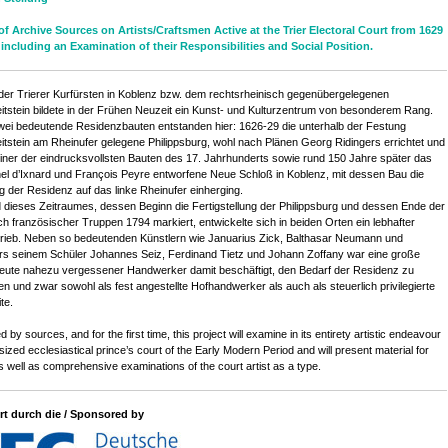
of Archive Sources on Artists/Craftsmen Active at the Trier Electoral Court from 1629
 including an Examination of their Responsibilities and Social Position.
der Trierer Kurfürsten in Koblenz bzw. dem rechtsrheinisch gegenübergelegenen
itstein bildete in der Frühen Neuzeit ein Kunst- und Kulturzentrum von besonderem Rang.
wei bedeutende Residenzbauten entstanden hier: 1626-29 die unterhalb der Festung
itstein am Rheinufer gelegene Philippsburg, wohl nach Plänen Georg Ridingers errichtet und
iner der eindrucksvollsten Bauten des 17. Jahrhunderts sowie rund 150 Jahre später das
el d’Ixnard und François Peyre entworfene Neue Schloß in Koblenz, mit dessen Bau die
g der Residenz auf das linke Rheinufer einherging.
dieses Zeitraumes, dessen Beginn die Fertigstellung der Philippsburg und dessen Ende der
h französischer Truppen 1794 markiert, entwickelte sich in beiden Orten ein lebhafter
rieb. Neben so bedeutenden Künstlern wie Januarius Zick, Balthasar Neumann und
s seinem Schüler Johannes Seiz, Ferdinand Tietz und Johann Zoffany war eine große
eute nahezu vergessener Handwerker damit beschäftigt, den Bedarf der Residenz zu
gen und zwar sowohl als fest angestellte Hofhandwerker als auch als steuerlich privilegierte
ite.
 by sources, and for the first time, this project will examine in its entirety artistic endeavour
sized ecclesiastical prince’s court of the Early Modern Period and will present material for
as well as comprehensive examinations of the court artist as a type.
rt durch die / Sponsored by