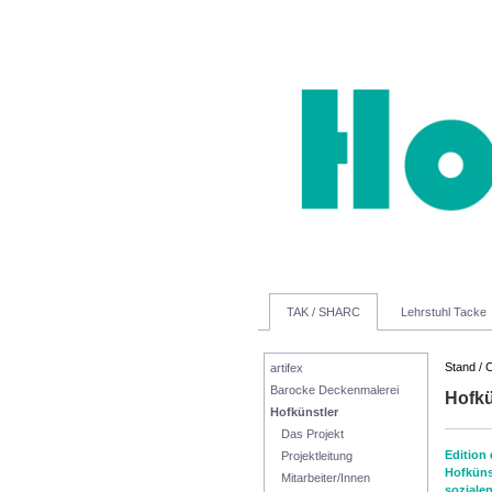
TAK / SHARC
Lehrstuhl Tacke
Stand / 
artifex
Barocke Deckenmalerei
Hofkü
Hofkünstler
Das Projekt
Edition 
Projektleitung
Hofküns
Mitarbeiter/Innen
sozialen