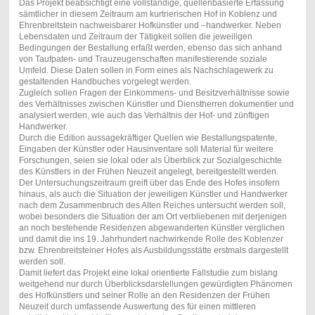
Das Projekt beabsichtigt eine vollständige, quellenbasierte Erfassung
sämtlicher in diesem Zeitraum am kurtrierischen Hof in Koblenz und
Ehrenbreitstein nachweisbarer Hofkünstler und –handwerker. Neben
Lebensdaten und Zeitraum der Tätigkeit sollen die jeweiligen
Bedingungen der Bestallung erfaßt werden, ebenso das sich anhand
von Taufpaten- und Trauzeugenschaften manifestierende soziale
Umfeld. Diese Daten sollen in Form eines als Nachschlagewerk zu
gestaltenden Handbuches vorgelegt werden.
Zugleich sollen Fragen der Einkommens- und Besitzverhältnisse sowie
des Verhältnisses zwischen Künstler und Dienstherren dokumentier und
analysiert werden, wie auch das Verhältnis der Hof- und zünftigen
Handwerker.
Durch die Edition aussagekräftiger Quellen wie Bestallungspatente,
Eingaben der Künstler oder Hausinventare soll Material für weitere
Forschungen, seien sie lokal oder als Überblick zur Sozialgeschichte
des Künstlers in der Frühen Neuzeit angelegt, bereitgestellt werden.
Der Untersuchungszeitraum greift über das Ende des Hofes insofern
hinaus, als auch die Situation der jeweiligen Künstler und Handwerker
nach dem Zusammenbruch des Alten Reiches untersucht werden soll,
wobei besonders die Situation der am Ort verbliebenen mit derjenigen
an noch bestehende Residenzen abgewanderten Künstler verglichen
und damit die ins 19. Jahrhundert nachwirkende Rolle des Koblenzer
bzw. Ehrenbreitsteiner Hofes als Ausbildungsstätte erstmals dargestellt
werden soll.
Damit liefert das Projekt eine lokal orientierte Fallstudie zum bislang
weitgehend nur durch Überblicksdarstellungen gewürdigten Phänomen
des Hofkünstlers und seiner Rolle an den Residenzen der Frühen
Neuzeit durch umfassende Auswertung des für einen mittleren