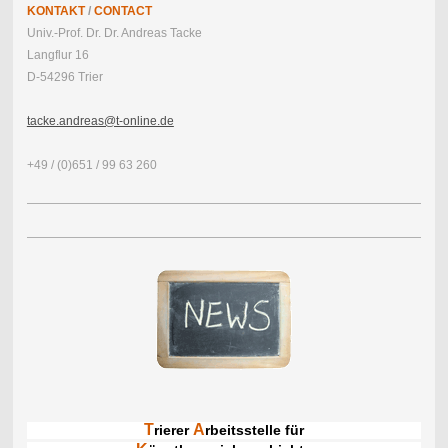
KONTAKT
/
CONTACT
Univ.-Prof. Dr. Dr. Andreas Tacke
Langflur 16
D-54296 Trier
tacke.andreas@t-online.de
+49 / (0)651 / 99 63 260
T
A
rierer
rbeitsstelle für