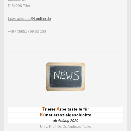
D-54296 Trier
tacke.andreas@t-online.de
+49 / (0)651 / 99 63 260
T
A
rierer
rbeitsstelle für
K
ünstlersozialgeschichte
ab Anfang 2020
Univ.-Prof. Dr. Dr. Andreas Tacke