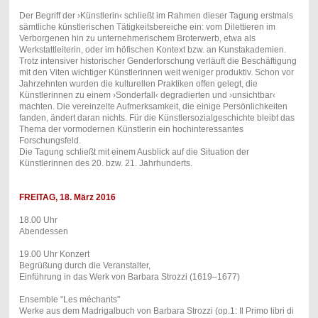
Der Begriff der ›Künstlerin‹ schließt im Rahmen dieser Tagung erstmals
sämtliche künstlerischen Tätigkeitsbereiche ein: vom Dilettieren im
Verborgenen hin zu unternehmerischem Broterwerb, etwa als
Werkstattleiterin, oder im höfischen Kontext bzw. an Kunstakademien.
Trotz intensiver historischer Genderforschung verläuft die Beschäftigung
mit den Viten wichtiger Künstlerinnen weit weniger produktiv. Schon vor
Jahrzehnten wurden die kulturellen Praktiken offen gelegt, die
Künstlerinnen zu einem ›Sonderfall‹ degradierten und ›unsichtbar‹
machten. Die vereinzelte Aufmerksamkeit, die einige Persönlichkeiten
fanden, ändert daran nichts. Für die Künstlersozialgeschichte bleibt das
Thema der vormodernen Künstlerin ein hochinteressantes
Forschungsfeld.
Die Tagung schließt mit einem Ausblick auf die Situation der
Künstlerinnen des 20. bzw. 21. Jahrhunderts.
FREITAG, 18. März 2016
18.00 Uhr
Abendessen
19.00 Uhr Konzert
Begrüßung durch die Veranstalter,
Einführung in das Werk von Barbara Strozzi (1619–1677)
Ensemble "Les méchants"
Werke aus dem Madrigalbuch von Barbara Strozzi (op.1: Il Primo libri di