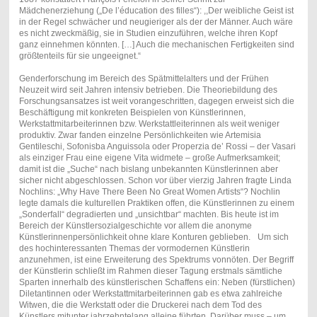
Mädchenerziehung („De l’éducation des filles“): ,,Der weibliche Geist ist
in der Regel schwächer und neugieriger als der der Männer. Auch wäre
es nicht zweckmäßig, sie in Studien einzuführen, welche ihren Kopf
ganz einnehmen könnten. […] Auch die mechanischen Fertigkeiten sind
größtenteils für sie ungeeignet.“
Genderforschung im Bereich des Spätmittelalters und der Frühen
Neuzeit wird seit Jahren intensiv betrieben. Die Theoriebildung des
Forschungsansatzes ist weit vorangeschritten, dagegen erweist sich die
Beschäftigung mit konkreten Beispielen von Künstlerinnen,
Werkstattmitarbeiterinnen bzw. Werkstattleiterinnen als weit weniger
produktiv. Zwar fanden einzelne Persönlichkeiten wie Artemisia
Gentileschi, Sofonisba Anguissola oder Properzia de’ Rossi – der Vasari
als einziger Frau eine eigene Vita widmete – große Aufmerksamkeit;
damit ist die „Suche“ nach bislang unbekannten Künstlerinnen aber
sicher nicht abgeschlossen. Schon vor über vierzig Jahren fragte Linda
Nochlins: „Why Have There Been No Great Women Artists“? Nochlin
legte damals die kulturellen Praktiken offen, die Künstlerinnen zu einem
„Sonderfall“ degradierten und „unsichtbar“ machten. Bis heute ist im
Bereich der Künstlersozialgeschichte vor allem die anonyme
Künstlerinnenpersönlichkeit ohne klare Konturen geblieben. Um sich
des hochinteressanten Themas der vormodernen Künstlerin
anzunehmen, ist eine Erweiterung des Spektrums vonnöten. Der Begriff
der Künstlerin schließt im Rahmen dieser Tagung erstmals sämtliche
Sparten innerhalb des künstlerischen Schaffens ein: Neben (fürstlichen)
Diletantinnen oder Werkstattmitarbeiterinnen gab es etwa zahlreiche
Witwen, die die Werkstatt oder die Druckerei nach dem Tod des
Künstlers mitunter jahrzehntelang alleine führten. Darüber muss – um