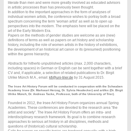
literate than men and were more greatly involved as educated advisors
in artistic processes than has previously been thought.
In addition to the important approaches in the form of analyses of
individual women artists, the conference wishes to portray both a broad
spectrum concerning the term ‘woman artist’ as well as to open up
perspectives into the modern. The emphasis here will be placed on the
art of the Early Modern Era.
Papers on the methods of gender studies are welcome as are (new)
definitions of terms as well as papers on art history and scholarship
history, including the role of women artists in the history of exhibitions,
the development of an historical art canon or its (presumed) positioning
within the genre hierarchy.
Abstracts for hitherto unpublished articles (max. 2,000 characters,
including spaces) in German or English can be sent together with a brief
CV and, if applicable, a selection of related publications to Dr. Birgit
Ulrike Münch M.A., email:
kfi@uni-trier.de
by 31 August 2015.
The Irsee Art History Forum will be conducted in cooperation with the Schwaben
Academy Irsee (Dr. Markwart Herzog, Dr. Sylvia Heudecker) and artifex (Dr. Birgit
Ulrike Münch, Dr. Andreas Tacke, Professor, both of the University of Trier).
Founded in 2012, the Irsee Art History Forum organizes annual Spring
Academies. These conferences are devoted to the research area “the
artist and society”. The Irsee Art History Forum offers an intra- and
interdisciplinary research framework. Its goal is to combine research
approaches to serious art history in all disciplines, methods and
questions of (historical) cultural scholarship.