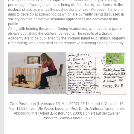
Calls for papers on specific topics are tendered annually, with a high
percentage of young academics being drafted, that is, academics in the
doctoral phase as well as the post-doctoral phase. Moreover, the forum
aims to develop academic topics which are currently being discussed in
society, so that innovative scholarly approaches are conveyed to the
public.
Along with holding the annual Spring Academies, we have set a goal of
always publishing the conference results. The results of a Spring
Academy are to be published by the Michael Imhof Publishing Company
(Petersberg) and presented in the respective following Spring Academy.
Zwei Postkarten (I. Versuch, 15. Mai [2007], 23:14 h und II. Versuch, 16.
Mai, 11:53 h) von Ute Weiss-Leder an Prof. Dr. Dr. Andreas Tacke mit der
Abbildung ihrer Arbeit „
Bildstörung
“, 2003; signiert auf der zweiten
Postkarte „Weiss-Leder 03/07“