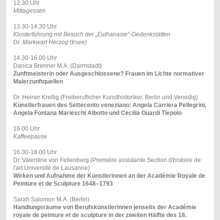
12.30 Uhr
Mittagessen
13.30-14.30 Uhr
Klosterführung mit Besuch der „Euthanasie“-Gedenkstätten
Dr. Markwart Herzog (Irsee)
14.30-16.00 Uhr
Danica Brenner M.A. (Darmstadt)
Zunftmeisterin oder Ausgeschlossene? Frauen im Lichte normativer
Malerzunftquellen
Dr. Heiner Krellig (Freiberuflicher Kunsthistoriker, Berlin und Venedig)
Künstlerfrauen des Settecento veneziano: Angela Carriera Pellegrini,
Angela Fontana Marieschi Albotto und Cecilia Guardi Tiepolo
16.00 Uhr
Kaffeepause
16.30-18.00 Uhr
Dr. Valentine von Fellenberg (Première assistante Section d'histoire de
l'art Université de Lausanne)
Wirken und Aufnahme der Künstlerinnen an der Académie Royale de
Peinture et de Sculpture 1648–1793
Sarah Salomon M.A. (Berlin)
Handlungsräume von Berufskünstlerinnen jenseits der Académie
royale de peinture et de sculpture in der zweiten Hälfte des 18.