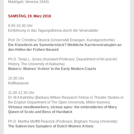
Madrigali, Venezia 1644)
SAMSTAG, 19. März 2016
9.00-10.30 Uhr
Einführung in das Tagungsthema durch die Veranstalter
Prof. Dr. Christina Strunck (Universität Erlangen, Kunstgeschichte)
Die Künstlerin als Sammlerstück? Weibliche Karrierestrategien an
den Höfen der Frühen Neuzeit
Ph.D. Tanja L. Jones (Assistant Professor, Department of Art and Art
History, The University of Alabama)
Makers: Women ‘Artists’ in the Early Modern Courts
10.30 Uhr
Kaffeepause
11.00-12.30 Uhr
Dr. M A Katritzky (Barbara Wilkes Research Fellow in Theatre Studies in
the English Department of The Open University, Milton Keynes)
Virtuous needleworkers, vicious apes: the embroideries of Mary
Queen of Scots and Bess of Hardwick
Ph.D. Martha Moffitt Peacock (Professor, Brigham Young University)
The Subversive Samplers of Dutch Women Artists