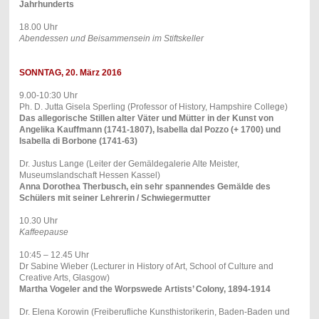
Jahrhunderts
18.00 Uhr
Abendessen und Beisammensein im Stiftskeller
SONNTAG, 20. März 2016
9.00-10:30 Uhr
Ph. D. Jutta Gisela Sperling (Professor of History, Hampshire College)
Das allegorische Stillen alter Väter und Mütter in der Kunst von
Angelika Kauffmann (1741-1807), Isabella dal Pozzo (+ 1700) und
Isabella di Borbone (1741-63)
Dr. Justus Lange (Leiter der Gemäldegalerie Alte Meister,
Museumslandschaft Hessen Kassel)
Anna Dorothea Therbusch, ein sehr spannendes Gemälde des
Schülers mit seiner Lehrerin / Schwiegermutter
10.30 Uhr
Kaffeepause
10:45 – 12.45 Uhr
Dr Sabine Wieber (Lecturer in History of Art, School of Culture and
Creative Arts, Glasgow)
Martha Vogeler and the Worpswede Artists’ Colony, 1894-1914
Dr. Elena Korowin (Freiberufliche Kunsthistorikerin, Baden-Baden und