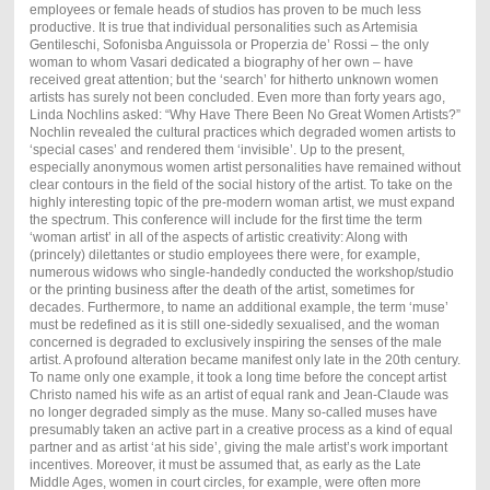
employees or female heads of studios has proven to be much less
productive. It is true that individual personalities such as Artemisia
Gentileschi, Sofonisba Anguissola or Properzia de’ Rossi – the only
woman to whom Vasari dedicated a biography of her own – have
received great attention; but the ‘search’ for hitherto unknown women
artists has surely not been concluded. Even more than forty years ago,
Linda Nochlins asked: “Why Have There Been No Great Women Artists?”
Nochlin revealed the cultural practices which degraded women artists to
‘special cases’ and rendered them ‘invisible’. Up to the present,
especially anonymous women artist personalities have remained without
clear contours in the field of the social history of the artist. To take on the
highly interesting topic of the pre-modern woman artist, we must expand
the spectrum. This conference will include for the first time the term
‘woman artist’ in all of the aspects of artistic creativity: Along with
(princely) dilettantes or studio employees there were, for example,
numerous widows who single-handedly conducted the workshop/studio
or the printing business after the death of the artist, sometimes for
decades. Furthermore, to name an additional example, the term ‘muse’
must be redefined as it is still one-sidedly sexualised, and the woman
concerned is degraded to exclusively inspiring the senses of the male
artist. A profound alteration became manifest only late in the 20th century.
To name only one example, it took a long time before the concept artist
Christo named his wife as an artist of equal rank and Jean-Claude was
no longer degraded simply as the muse. Many so-called muses have
presumably taken an active part in a creative process as a kind of equal
partner and as artist ‘at his side’, giving the male artist’s work important
incentives. Moreover, it must be assumed that, as early as the Late
Middle Ages, women in court circles, for example, were often more