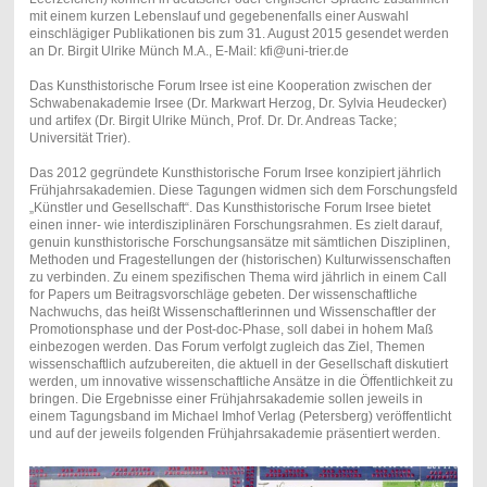
mit einem kurzen Lebenslauf und gegebenenfalls einer Auswahl
einschlägiger Publikationen bis zum 31. August 2015 gesendet werden
an Dr. Birgit Ulrike Münch M.A., E-Mail: kfi@uni-trier.de
Das Kunsthistorische Forum Irsee ist eine Kooperation zwischen der
Schwabenakademie Irsee (Dr. Markwart Herzog, Dr. Sylvia Heudecker)
und artifex (Dr. Birgit Ulrike Münch, Prof. Dr. Dr. Andreas Tacke;
Universität Trier).
Das 2012 gegründete Kunsthistorische Forum Irsee konzipiert jährlich
Frühjahrsakademien. Diese Tagungen widmen sich dem Forschungsfeld
„Künstler und Gesellschaft“. Das Kunsthistorische Forum Irsee bietet
einen inner- wie interdisziplinären Forschungsrahmen. Es zielt darauf,
genuin kunsthistorische Forschungsansätze mit sämtlichen Disziplinen,
Methoden und Fragestellungen der (historischen) Kulturwissenschaften
zu verbinden. Zu einem spezifischen Thema wird jährlich in einem Call
for Papers um Beitragsvorschläge gebeten. Der wissenschaftliche
Nachwuchs, das heißt Wissenschaftlerinnen und Wissenschaftler der
Promotionsphase und der Post-doc-Phase, soll dabei in hohem Maß
einbezogen werden. Das Forum verfolgt zugleich das Ziel, Themen
wissenschaftlich aufzubereiten, die aktuell in der Gesellschaft diskutiert
werden, um innovative wissenschaftliche Ansätze in die Öffentlichkeit zu
bringen. Die Ergebnisse einer Frühjahrsakademie sollen jeweils in
einem Tagungsband im Michael Imhof Verlag (Petersberg) veröffentlicht
und auf der jeweils folgenden Frühjahrsakademie präsentiert werden.