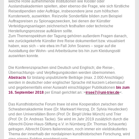
welche Rolle aufnehmende Institutionen wie Klöster oder
Auslandsakademien spielten, aber ebenso die Frage, wie sich fürstliche
Reisestipendien oder Aufträge, insbesondere jene zum höfischen
Kunsterwerb, auswirkten. Reizvolle Sonderfälle bilden zum Beispiel
Auftragsreisen zu Spionagezwecken, bei denen der Künstler
Verteidigungsanlagen zeichnerisch festhalten oder technische
Herstellungsprozesse aufklären sollte.
Zum Themenspektrum der Tagung gehören außerdem Fragen danach,
wie zurückgekehrte Künstler ihre Reise dokumentiert bzw. visualisiert
haben, was sich – wie etwa im Fall John Soanes – sogar auf die
Ausstattung der Wohn- und Arbeitsräume bis hin zum Kleidungsstil
auswirken konnte.
Die Konferenzsprachen sind Deutsch und Englisch; die Reise-,
Übernachtungs- und Verpflegungskosten werden übernommen.
Abstracts
für bislang unpublizierte Beiträge (max. 2.000 Anschläge)
werden in deutscher oder englischer Sprache mit kurzem Lebenslauf
und gegebenenfalls einer Auswahl einschlägiger Publikationen
bis zum
16. September 2018
per Email gerichtet an: >
irsee7@uni-trier.de
<.
Das Kunsthistorische Forum Irsee ist eine Kooperation zwischen der
Schwabenakademie Irsee (Dr. Markwart Herzog, Dr. Sylvia Heudecker)
und den Universitäten Bonn (Prof. Dr. Birgit Ulrike Münch) und Trier
(Prof. Dr. Dr. Andreas Tacke). Sie wird im Jahr 2019 zusätzlich durch die
Albrecht-Dürer-Haus-Stiftung e.V. in Nürnberg (Dr. Thomas Schauerte)
getragen. Albrecht Dürers Italienreisen, noch immer ein vieldiskutiertes
Thema der innerhalb der nordalpinen kunsthistorischen Forschung, wird
eine eigene Sektion gewidmet sein.