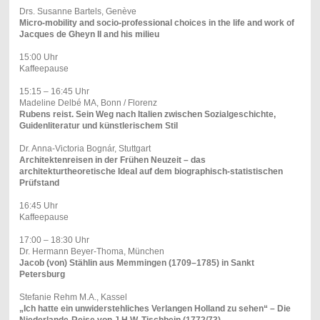
Drs. Susanne Bartels, Genève
Micro-mobility and socio-professional choices in the life and work of
Jacques de Gheyn II and his milieu
15:00 Uhr
Kaffeepause
15:15 – 16:45 Uhr
Madeline Delbé MA, Bonn / Florenz
Rubens reist. Sein Weg nach Italien zwischen Sozialgeschichte,
Guidenliteratur und künstlerischem Stil
Dr. Anna-Victoria Bognár, Stuttgart
Architektenreisen in der Frühen Neuzeit – das
architekturtheoretische Ideal auf dem biographisch-statistischen
Prüfstand
16:45 Uhr
Kaffeepause
17:00 – 18:30 Uhr
Dr. Hermann Beyer-Thoma, München
Jacob (von) Stählin aus Memmingen (1709–1785) in Sankt
Petersburg
Stefanie Rehm M.A., Kassel
„Ich hatte ein unwiderstehliches Verlangen Holland zu sehen“ – Die
Niederlande-Reise von J.H.W. Tischbein (1772/73)