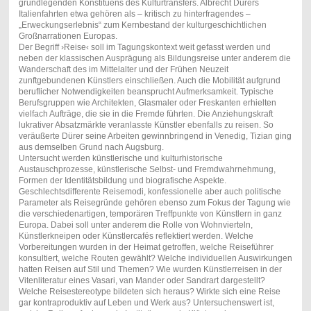
grundlegenden Konstituens des Kulturtransfers. Albrecht Dürers
Italienfahrten etwa gehören als – kritisch zu hinterfragendes –
„Erweckungserlebnis“ zum Kernbestand der kulturgeschichtlichen
Großnarrationen Europas.
Der Begriff ›Reise‹ soll im Tagungskontext weit gefasst werden und
neben der klassischen Ausprägung als Bildungsreise unter anderem die
Wanderschaft des im Mittelalter und der Frühen Neuzeit
zunftgebundenen Künstlers einschließen. Auch die Mobilität aufgrund
beruflicher Notwendigkeiten beansprucht Aufmerksamkeit. Typische
Berufsgruppen wie Architekten, Glasmaler oder Freskanten erhielten
vielfach Aufträge, die sie in die Fremde führten. Die Anziehungskraft
lukrativer Absatzmärkte veranlasste Künstler ebenfalls zu reisen. So
veräußerte Dürer seine Arbeiten gewinnbringend in Venedig, Tizian ging
aus demselben Grund nach Augsburg.
Untersucht werden künstlerische und kulturhistorische
Austauschprozesse, künstlerische Selbst- und Fremdwahrnehmung,
Formen der Identitätsbildung und biografische Aspekte.
Geschlechtsdifferente Reisemodi, konfessionelle aber auch politische
Parameter als Reisegründe gehören ebenso zum Fokus der Tagung wie
die verschiedenartigen, temporären Treffpunkte von Künstlern in ganz
Europa. Dabei soll unter anderem die Rolle von Wohnvierteln,
Künstlerkneipen oder Künstlercafés reflektiert werden. Welche
Vorbereitungen wurden in der Heimat getroffen, welche Reiseführer
konsultiert, welche Routen gewählt? Welche individuellen Auswirkungen
hatten Reisen auf Stil und Themen? Wie wurden Künstlerreisen in der
Vitenliteratur eines Vasari, van Mander oder Sandrart dargestellt?
Welche Reisestereotype bildeten sich heraus? Wirkte sich eine Reise
gar kontraproduktiv auf Leben und Werk aus? Untersuchenswert ist,