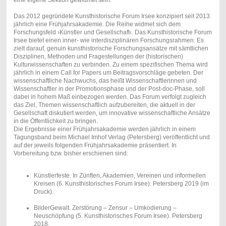
Das 2012 gegründete Kunsthistorische Forum Irsee konzipiert seit 2013
jährlich eine Frühjahrsakademie. Die Reihe widmet sich dem
Forschungsfeld ›Künstler und Gesellschaft‹. Das Kunsthistorische Forum
Irsee bietet einen inner- wie interdisziplinären Forschungsrahmen. Es
zielt darauf, genuin kunsthistorische Forschungsansätze mit sämtlichen
Disziplinen, Methoden und Fragestellungen der (historischen)
Kulturwissenschaften zu verbinden. Zu einem spezifischen Thema wird
jährlich in einem Call for Papers um Beitragsvorschläge gebeten. Der
wissenschaftliche Nachwuchs, das heißt Wissenschaftlerinnen und
Wissenschaftler in der Promotionsphase und der Post-doc-Phase, soll
dabei in hohem Maß einbezogen werden. Das Forum verfolgt zugleich
das Ziel, Themen wissenschaftlich aufzubereiten, die aktuell in der
Gesellschaft diskutiert werden, um innovative wissenschaftliche Ansätze
in die Öffentlichkeit zu bringen.
Die Ergebnisse einer Frühjahrsakademie werden jährlich in einem
Tagungsband beim Michael Imhof Verlag (Petersberg) veröffentlicht und
auf der jeweils folgenden Frühjahrsakademie präsentiert. In
Vorbereitung bzw. bisher erschienen sind:
Künstlerfeste. In Zünften, Akademien, Vereinen und informellen
Kreisen (6. Kunsthistorisches Forum Irsee). Petersberg 2019 (im
Druck).
BilderGewalt. Zerstörung – Zensur – Umkodierung –
Neuschöpfung (5. Kunsthistorisches Forum Irsee). Petersberg
2018.