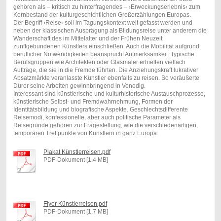
gehören als – kritisch zu hinterfragendes – ›Erweckungserlebnis‹ zum
Kernbestand der kulturgeschichtlichen Großerzählungen Europas.
Der Begriff ›Reise‹ soll im Tagungskontext weit gefasst werden und
neben der klassischen Ausprägung als Bildungsreise unter anderem die
Wanderschaft des im Mittelalter und der Frühen Neuzeit
zunftgebundenen Künstlers einschließen. Auch die Mobilität aufgrund
beruflicher Notwendigkeiten beansprucht Aufmerksamkeit. Typische
Berufsgruppen wie Architekten oder Glasmaler erhielten vielfach
Aufträge, die sie in die Fremde führten. Die Anziehungskraft lukrativer
Absatzmärkte veranlasste Künstler ebenfalls zu reisen. So veräußerte
Dürer seine Arbeiten gewinnbringend in Venedig.
Interessant sind künstlerische und kulturhistorische Austauschprozesse,
künstlerische Selbst- und Fremdwahrnehmung, Formen der
Identitätsbildung und biografische Aspekte. Geschlechtsdifferente
Reisemodi, konfessionelle, aber auch politische Parameter als
Reisegründe gehören zur Fragestellung, wie die verschiedenartigen,
temporären Treffpunkte von Künstlern in ganz Europa.
Plakat Künstlerreisen.pdf
PDF-Dokument [1.4 MB]
Flyer Künstlerreisen.pdf
PDF-Dokument [1.7 MB]