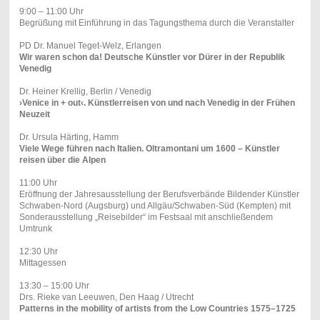
9:00 – 11:00 Uhr
Begrüßung mit Einführung in das Tagungsthema durch die Veranstalter
PD Dr. Manuel Teget-Welz, Erlangen
Wir waren schon da! Deutsche Künstler vor Dürer in der Republik
Venedig
Dr. Heiner Krellig, Berlin / Venedig
›Venice in + out‹. Künstlerreisen von und nach Venedig in der Frühen
Neuzeit
Dr. Ursula Härting, Hamm
Viele Wege führen nach Italien. Oltramontani um 1600 – Künstler
reisen über die Alpen
11:00 Uhr
Eröffnung der Jahresausstellung der Berufsverbände Bildender Künstler
Schwaben-Nord (Augsburg) und Allgäu/Schwaben-Süd (Kempten) mit
Sonderausstellung „Reisebilder“ im Festsaal mit anschließendem
Umtrunk
12:30 Uhr
Mittagessen
13:30 – 15:00 Uhr
Drs. Rieke van Leeuwen, Den Haag / Utrecht
Patterns in the mobility of artists from the Low Countries 1575–1725