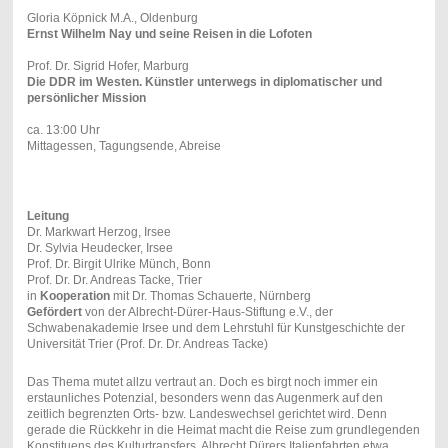
Gloria Köpnick M.A., Oldenburg
Ernst Wilhelm Nay und seine Reisen in die Lofoten
Prof. Dr. Sigrid Hofer, Marburg
Die DDR im Westen. Künstler unterwegs in diplomatischer und
persönlicher Mission
ca. 13:00 Uhr
Mittagessen, Tagungsende, Abreise
Leitung
Dr. Markwart Herzog, Irsee
Dr. Sylvia Heudecker, Irsee
Prof. Dr. Birgit Ulrike Münch, Bonn
Prof. Dr. Dr. Andreas Tacke, Trier
in
Kooperation
mit Dr. Thomas Schauerte, Nürnberg
Gefördert
von der Albrecht-Dürer-Haus-Stiftung e.V., der
Schwabenakademie Irsee und dem Lehrstuhl für Kunstgeschichte der
Universität Trier (Prof. Dr. Dr. Andreas Tacke)
Das Thema mutet allzu vertraut an. Doch es birgt noch immer ein
erstaunliches Potenzial, besonders wenn das Augenmerk auf den
zeitlich begrenzten Orts- bzw. Landeswechsel gerichtet wird. Denn
gerade die Rückkehr in die Heimat macht die Reise zum grundlegenden
Konstituens des Kulturtransfers. Albrecht Dürers Italienfahrten etwa